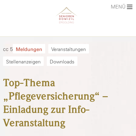
MENÜ
STARTSEITE
cc 5
Veranstaltungen
Meldungen
PHILOSOPHIE
Stellenanzeigen
Downloads
DAS HAUS
Top-Thema
STELLENANZEIGEN
LEISTUNGEN & PREISE
„Pflegeversicherung“ –
KONTAKT
Einladung zur Info-
Veranstaltung