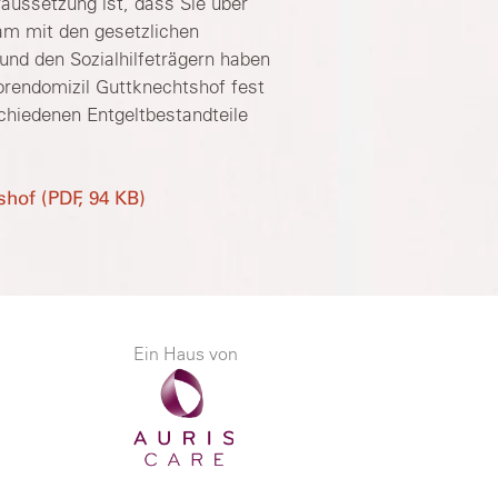
aussetzung ist, dass Sie über
am mit den gesetzlichen
und den Sozialhilfeträgern haben
iorendomizil Guttknechtshof fest
chiedenen Entgeltbestandteile
hof (PDF, 94 KB)
Ein Haus von